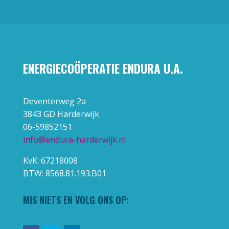
ENERGIECOÖPERATIE ENDURA U.A.
Deventerweg 2a
3843 GD Harderwijk
06-59852151
info@endura-harderwijk.nl
KvK: 67218008
BTW: 8568.81.193.B01
MIS NIETS EN VOLG ONS OP: