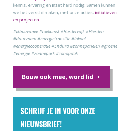
kennis, ervaring en inzet hard nodig. Samen kunnen
we het verschil maken, met onze acties,
initiatieven
en projecten
.
#ikbouwmee #toekomst #Harderwijk #Hierden
#duurzaam #energietransitie #lokaal
#energiecoöperatie #Endura #zonnepanelen #groene
#energie #zonnepark #zonopdak
Bouw ook mee, word lid
SCHRIJF JE IN VOOR ONZE
NIEUWSBRIEF!