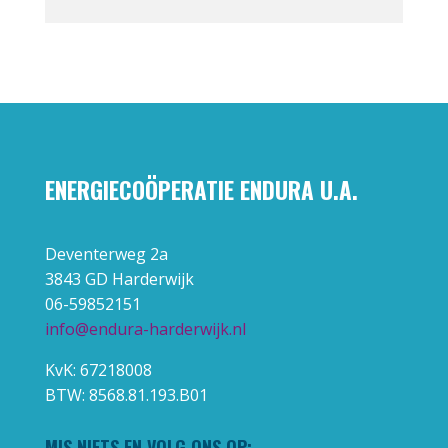
ENERGIECOÖPERATIE ENDURA U.A.
Deventerweg 2a
3843 GD Harderwijk
06-59852151
info@endura-harderwijk.nl
KvK: 67218008
BTW: 8568.81.193.B01
MIS NIETS EN VOLG ONS OP: