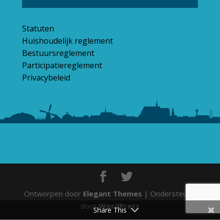
Statuten
Huishoudelijk reglement
Bestuursreglement
Participatiereglement
Privacybeleid
Ontworpen door
Elegant Themes
| Ondersteund
door
WordPress
Share This