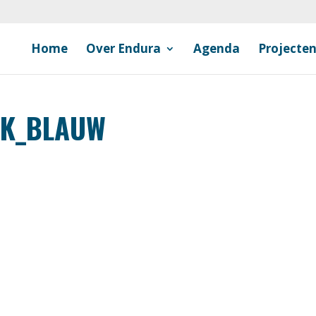
Home
Over Endura
Agenda
Projecte
JK_BLAUW