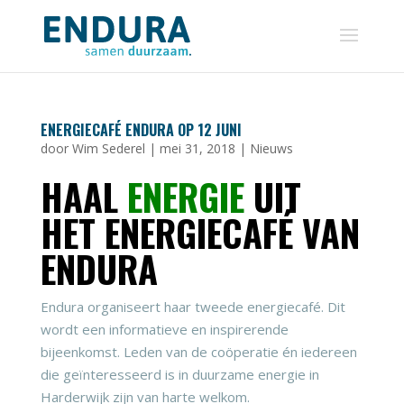
ENERGIECAFÉ ENDURA OP 12 JUNI
door
Wim Sederel
|
mei 31, 2018
|
Nieuws
HAAL
ENERGIE
UIT
HET ENERGIECAFÉ VAN
ENDURA
Endura organiseert haar tweede energiecafé. Dit
wordt een informatieve en inspirerende
bijeenkomst. Leden van de coöperatie én iedereen
die geïnteresseerd is in duurzame energie in
Harderwijk zijn van harte welkom.