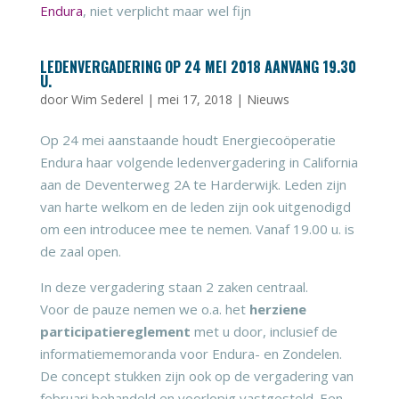
Endura
, niet verplicht maar wel fijn
LEDENVERGADERING OP 24 MEI 2018 AANVANG 19.30
U.
door
Wim Sederel
|
mei 17, 2018
|
Nieuws
Op 24 mei aanstaande houdt Energiecoöperatie
Endura haar volgende ledenvergadering in California
aan de Deventerweg 2A te Harderwijk. Leden zijn
van harte welkom en de leden zijn ook uitgenodigd
om een introducee mee te nemen. Vanaf 19.00 u. is
de zaal open.
In deze vergadering staan 2 zaken centraal.
Voor de pauze nemen we o.a. het
herziene
participatiereglement
met u door, inclusief de
informatiememoranda voor Endura- en Zondelen.
De concept stukken zijn ook op de vergadering van
februari behandeld en voorlopig vastgesteld. Een