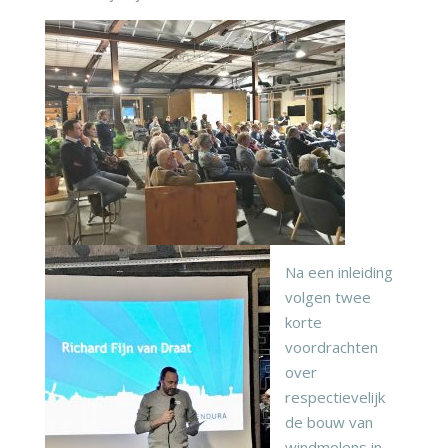
Na een inleiding
volgen twee
korte
voordrachten
over
respectievelijk
de bouw van
windmolens in