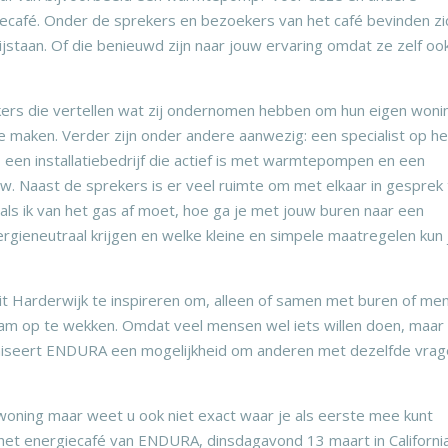
ecafé. Onder de sprekers en bezoekers van het café bevinden zi
jstaan. Of die benieuwd zijn naar jouw ervaring omdat ze zelf oo
ers die vertellen wat zij ondernomen hebben om hun eigen woni
 maken. Verder zijn onder andere aanwezig: een specialist op he
een installatiebedrijf die actief is met warmtepompen en een
. Naast de sprekers is er veel ruimte om met elkaar in gesprek
als ik van het gas af moet, hoe ga je met jouw buren naar een
nergieneutraal krijgen en welke kleine en simpele maatregelen kun 
it Harderwijk te inspireren om, alleen of samen met buren of me
zaam op te wekken. Omdat veel mensen wel iets willen doen, maar
aniseert ENDURA een mogelijkheid om anderen met dezelfde vra
 woning maar weet u ook niet exact waar je als eerste mee kunt
het energiecafé van ENDURA, dinsdagavond 13 maart in California