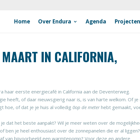
Home
Over Endura
Agenda
Projecte
 MAART IN CALIFORNIA,
 haar eerste energiecafé in California aan de Deventerweg.
e heeft, of daar nieuwsgierig naar is, is van harte welkom. Of je
 hoe, of dat je je huis al volledig
0op de meter
hebt gemaakt, voe
oe je dat het beste aanpakt? Wil je meer weten over de mogelijkh
f ben je heel enthousiast over de zonnepanelen die er al liggen
haf van bijvoorbeeld een warmtepomp? Voor deze en andere