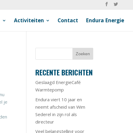
n
Activiteiten
Contact
Endura Energie
RECENTE BERICHTEN
Geslaagd EnergieCafé
Warmtepomp
 nu
Endura viert 10 jaar en
l je
neemt afscheid van Wim
Sederel in zijn rol als
eden
directeur
?
Veel belangstelling voor