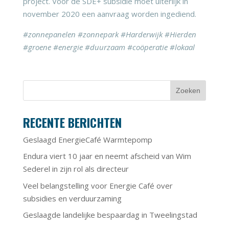
project. Voor de SDE+ subsidie moet uiterlijk in
november 2020 een aanvraag worden ingediend.
#zonnepanelen #zonnepark #Harderwijk #Hierden
#groene #energie #duurzaam #coöperatie #lokaal
RECENTE BERICHTEN
Geslaagd EnergieCafé Warmtepomp
Endura viert 10 jaar en neemt afscheid van Wim
Sederel in zijn rol als directeur
Veel belangstelling voor Energie Café over
subsidies en verduurzaming
Geslaagde landelijke bespaardag in Tweelingstad