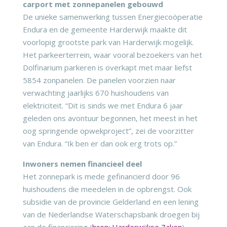
carport met zonnepanelen gebouwd
De unieke samenwerking tussen Energiecoöperatie
Endura en de gemeente Harderwijk maakte dit
voorlopig grootste park van Harderwijk mogelijk.
Het parkeerterrein, waar vooral bezoekers van het
Dolfinarium parkeren is overkapt met maar liefst
5854 zonpanelen. De panelen voorzien naar
verwachting jaarlijks 670 huishoudens van
elektriciteit. “Dit is sinds we met Endura 6 jaar
geleden ons avontuur begonnen, het meest in het
oog springende opwekproject”, zei de voorzitter
van Endura. “Ik ben er dan ook erg trots op.”
Inwoners nemen financieel deel
Het zonnepark is mede gefinancierd door 96
huishoudens die meedelen in de opbrengst. Ook
subsidie van de provincie Gelderland en een lening
van de Nederlandse Waterschapsbank droegen bij
aan de financiering (
bron: Harderwijkse Zaken
).