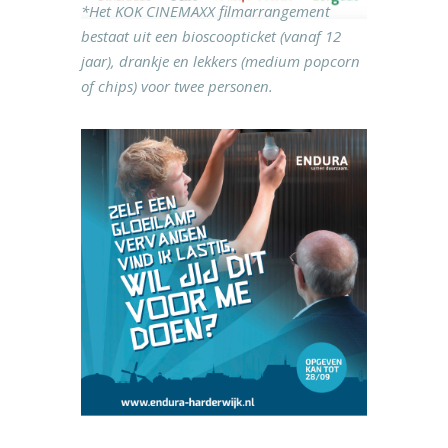
*Het KOK CINEMAXX filmarrangement
bestaat uit een bioscoopticket (vanaf 12
jaar), drankje en lekkers (medium popcorn
of chips) voor twee personen.